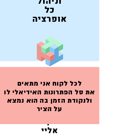
וניהול
כל
אופרציה
100% מקצועיות
לכל לקוח אני מתאים
3000% גמישות
את סל הפתרונות האידיאלי לו
ולנקודת הזמן בה הוא נמצא
על הציר
שגרו ותשכחו
אני לוקח הכל
אליי